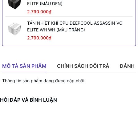
ELITE (MÀU ĐEN)
2.790.000₫
TẢN NHIỆT KHÍ CPU DEEPCOOL ASSASSIN VC
ELITE WH WH (MÀU TRẮNG)
2.790.000₫
MÔ TẢ SẢN PHẨM
CHÍNH SÁCH ĐỔI TRẢ
ĐÁNH 
Thông tin sản phẩm đang được cập nhật
HỎI ĐÁP VÀ BÌNH LUẬN