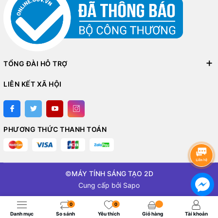
TỔNG ĐÀI HỖ TRỢ
LIÊN KẾT XÃ HỘI
PHƯƠNG THỨC THANH TOÁN
©
MÁY TÍNH SÁNG TẠO 2D
Cung cấp bởi
Sapo
0
0
Danh mục
So sánh
Yêu thích
Giỏ hàng
Tài khoản