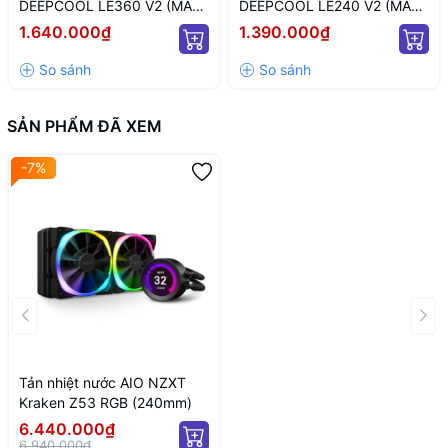
DEEPCOOL LE360 V2 (MÀU
DEEPCOOL LE240 V2 (MÀU
ĐEN/ QUẠT 120MM LED
ĐEN/ QUẠT 120MM LED
1.640.000₫
1.390.000₫
ARGB)
ARGB)
SẢN PHẨM ĐÃ XEM
-7%
Tản nhiệt nước AIO NZXT
Kraken Z53 RGB (240mm)
6.440.000₫
6.940.000₫