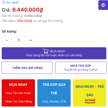
6.440.000₫
Giá:
Giá thị trường:
6.940.000₫
Tiết kiệm:
500.000₫
so với giá thị trường
Số lượng:
−
+
MUA NGAY
Giao hàng tận nơi hoặc nhận tại cửa hàng
MUA TRẢ GÓP
THÊM VÀO GIỎ HÀNG
Duyệt hồ sơ trong 5 phút
MUA NGAY
TRẢ GÓP QUA
MUA NGAY - TRẢ
THẺ
Giao Tận Nơi Hoặc
SAU
Nhận Tại Cửa Hàng
Visa, Master, JCB