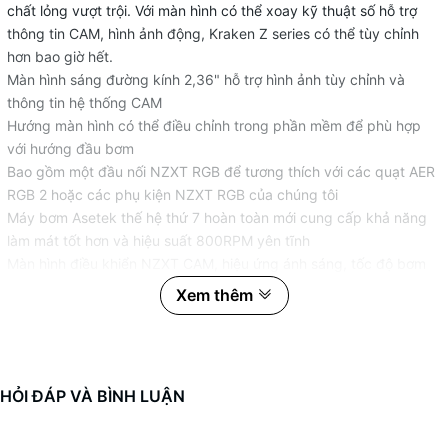
chất lỏng vượt trội. Với màn hình có thể xoay kỹ thuật số hỗ trợ
thông tin CAM, hình ảnh động, Kraken Z series có thể tùy chỉnh
hơn bao giờ hết.
Màn hình sáng đường kính 2,36" hỗ trợ hình ảnh tùy chỉnh và
thông tin hệ thống CAM
Hướng màn hình có thể điều chỉnh trong phần mềm để phù hợp
với hướng đầu bơm
Bao gồm một đầu nối NZXT RGB để tương thích với các quạt AER
RGB 2 hoặc các phụ kiện NZXT RGB của chúng tôi
Máy bơm Asetek thế hệ thứ 7 hoàn toàn mới cung cấp khả năng
làm mát tốt hơn và hiệu suất 800RPM yên tĩnh
Màn hình điều khiển NZXT CAM, hiệu ứng ánh sáng, tốc độ bơm
và đường cong quạt tùy chỉnh với chế độ 0dB
Xem thêm
Bảo vệ với ống mở rộng được gia cố (400mm)
Water Block:
+ Kích thước: Đường kính: 79mm; Cao: 52.4mm
HỎI ĐÁP VÀ BÌNH LUẬN
+ Material: Block: copper; Housing: plastic
Pump: