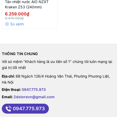
+ Intel LGA 1200, 1151, 1150, 1155, 1156, 1366, 2011, 2011-3,
Tản nhiệt nước AIO NZXT
2066
Kraken Z53 (240mm)
+ Intel Core i9 / Core i7 / Core i5 / Core i3 / Pentium / Celeron
6.259.000₫
+ AMD Socket AM4, sTRX4 *, TR4 * (* Không bao Clip
6.470.000₫
Threadripper)
+ AMD Ryzen 9 / Ryzen 7 / Ryzen 5 / Ryzen 3 / Threadripper
---------------------------
2DStore
THÔNG TIN CHUNG
Điện thoại : 094.777.5973
Fanpage: https://www.facebook.com/2DStore.vn/
Với sứ mệnh "Khách hàng là ưu tiên số 1" chúng tôi luôn mạng lại
#NZXT #KRAKEN #Z53 #240MM #AIO #RAD #TANNUOC
giá trị tốt nhất
#TANNHIET
Địa chỉ:
8B Ngách 126/4 Hoàng Văn Thái, Phường Phương Liệt,
Hà Nội
Điện thoại:
0947.775.973
Email:
2dstorevn@gmail.com
0947.775.973