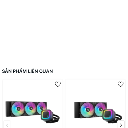
+ Tốc độ: 800 - 2.800 + 300 RPM
+ Nguồn: 12VDC, 0,3A
Radiator
+ Kích thước: 123 x 275 x 30mm
+ Chất liệu : Nhôm
Tube
+ Chiều dài ống: 400mm
+ Chất liệu: Cao su bay hơi cực thấp với tay áo bện nylon
SẢN PHẨM LIÊN QUAN
Cap
+ Chất liệu : Nhôm và nhựa
+ Hướng hiển thị: Phần mềm có thể điều chỉnh Mặc định và hướng
-90 °
+ Khu vực hoạt động của bảng hiển thị: đường kính 2,36 ”(60mm)
+ Màu hiển thị: LCD màu trung thực 24 bit
+ Độ phân giải màn hình: 320 x 320 px
+ Độ sáng màn hình: 650 cd / m²