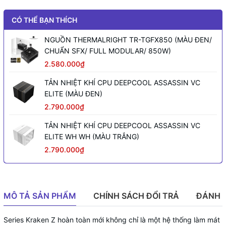
CÓ THỂ BẠN THÍCH
NGUỒN THERMALRIGHT TR-TGFX850 (MÀU ĐEN/
CHUẨN SFX/ FULL MODULAR/ 850W)
2.580.000₫
TẢN NHIỆT KHÍ CPU DEEPCOOL ASSASSIN VC
ELITE (MÀU ĐEN)
2.790.000₫
TẢN NHIỆT KHÍ CPU DEEPCOOL ASSASSIN VC
ELITE WH WH (MÀU TRẮNG)
2.790.000₫
MÔ TẢ SẢN PHẨM
CHÍNH SÁCH ĐỔI TRẢ
ĐÁNH 
Series Kraken Z hoàn toàn mới không chỉ là một hệ thống làm mát