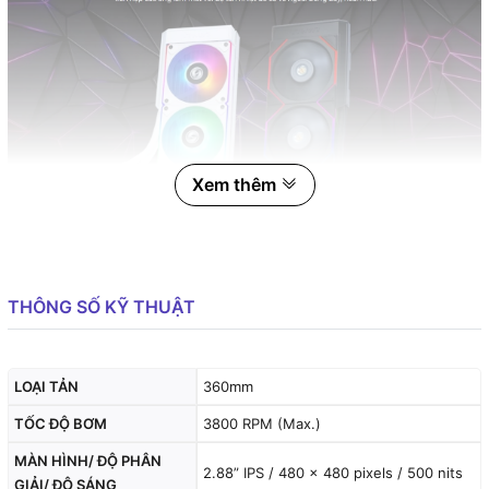
Xem thêm
THÔNG SỐ KỸ THUẬT
LOẠI TẢN
360mm
TỐC ĐỘ BƠM
3800 RPM (Max.)
MÀN HÌNH/ ĐỘ PHÂN
2.88” IPS / 480 × 480 pixels / 500 nits
GIẢI/ ĐỘ SÁNG