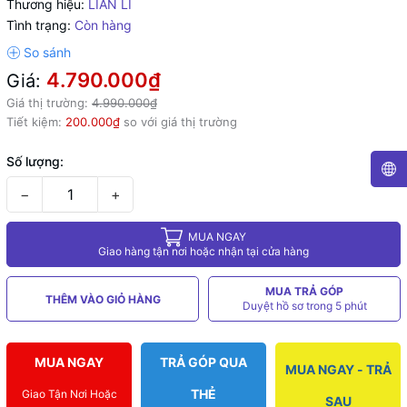
Thương hiệu:
LIAN LI
Tình trạng:
Còn hàng
4.790.000₫
Giá:
Giá thị trường:
4.990.000₫
Tiết kiệm:
200.000₫
so với giá thị trường
Số lượng:
−
+
MUA NGAY
Giao hàng tận nơi hoặc nhận tại cửa hàng
MUA TRẢ GÓP
THÊM VÀO GIỎ HÀNG
Duyệt hồ sơ trong 5 phút
MUA NGAY
TRẢ GÓP QUA
MUA NGAY - TRẢ
THẺ
Giao Tận Nơi Hoặc
SAU