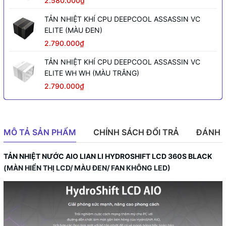
2.580.000₫
TẢN NHIỆT KHÍ CPU DEEPCOOL ASSASSIN VC
ELITE (MÀU ĐEN)
2.790.000₫
TẢN NHIỆT KHÍ CPU DEEPCOOL ASSASSIN VC
ELITE WH WH (MÀU TRẮNG)
2.790.000₫
MÔ TẢ SẢN PHẨM
CHÍNH SÁCH ĐỔI TRẢ
ĐÁNH 
TẢN NHIỆT NƯỚC AIO LIAN LI HYDROSHIFT LCD 360S BLACK
(MÀN HIỂN THỊ LCD/ MÀU ĐEN/ FAN KHÔNG LED)