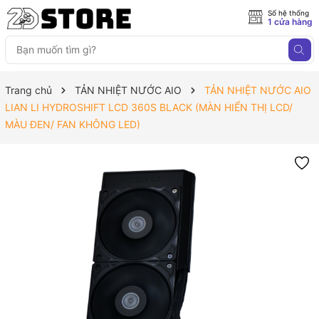
Số hệ thống
1 cửa hàng
Trang chủ
TẢN NHIỆT NƯỚC AIO
TẢN NHIỆT NƯỚC AIO
LIAN LI HYDROSHIFT LCD 360S BLACK (MÀN HIỂN THỊ LCD/
MÀU ĐEN/ FAN KHÔNG LED)