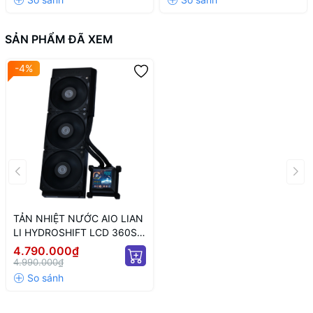
360mm và bốn quạt 140mm.
SẢN PHẨM ĐÃ XEM
-4%
TẢN NHIỆT NƯỚC AIO LIAN
LI HYDROSHIFT LCD 360S
BLACK (MÀN HIỂN THỊ LCD/
4.790.000₫
MÀU ĐEN/ FAN KHÔNG LED)
4.990.000₫