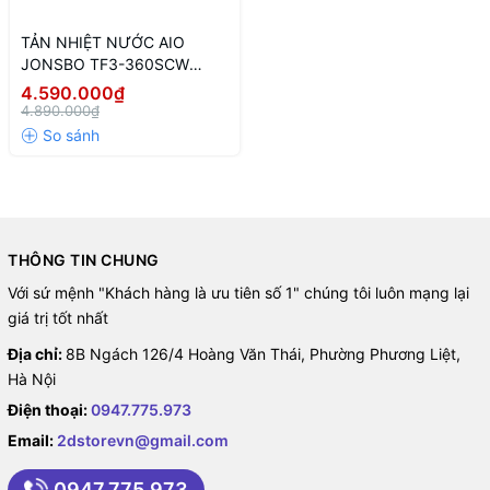
TẢN NHIỆT NƯỚC AIO
JONSBO TF3-360SCW
WHITE (MÀU TRẮNG/ QUẠT
4.590.000₫
LIỀN KHỐI LCD)
4.890.000₫
THÔNG TIN CHUNG
Với sứ mệnh "Khách hàng là ưu tiên số 1" chúng tôi luôn mạng lại
giá trị tốt nhất
Địa chỉ:
8B Ngách 126/4 Hoàng Văn Thái, Phường Phương Liệt,
Hà Nội
Điện thoại:
0947.775.973
Email:
2dstorevn@gmail.com
0947.775.973