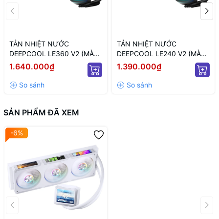
TẢN NHIỆT NƯỚC
TẢN NHIỆT NƯỚC
DEEPCOOL LE360 V2 (MÀU
DEEPCOOL LE240 V2 (MÀU
ĐEN/ QUẠT 120MM LED
ĐEN/ QUẠT 120MM LED
1.640.000₫
1.390.000₫
ARGB)
ARGB)
SẢN PHẨM ĐÃ XEM
-6%