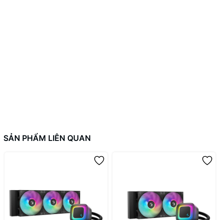
Intel LGA115x/1200/1366/1700/1851, AMD
Hỗ trợ socket
AM4/AM5
Hiệu ứng LED
ARGB đồng bộ mainboard
SẢN PHẨM LIÊN QUAN