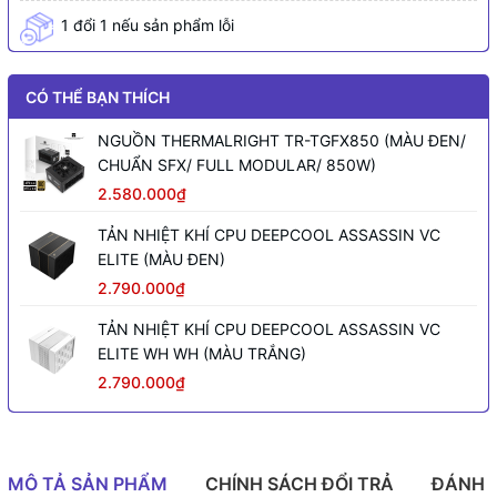
1 đổi 1 nếu sản phẩm lỗi
CÓ THỂ BẠN THÍCH
NGUỒN THERMALRIGHT TR-TGFX850 (MÀU ĐEN/
CHUẨN SFX/ FULL MODULAR/ 850W)
2.580.000₫
TẢN NHIỆT KHÍ CPU DEEPCOOL ASSASSIN VC
ELITE (MÀU ĐEN)
2.790.000₫
TẢN NHIỆT KHÍ CPU DEEPCOOL ASSASSIN VC
ELITE WH WH (MÀU TRẮNG)
2.790.000₫
MÔ TẢ SẢN PHẨM
CHÍNH SÁCH ĐỔI TRẢ
ĐÁNH 