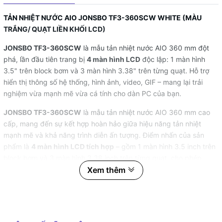
TẢN NHIỆT NƯỚC AIO JONSBO TF3-360SCW WHITE (MÀU
TRẮNG/ QUẠT LIỀN KHỐI LCD)
JONSBO TF3-360SCW
là mẫu tản nhiệt nước AIO 360 mm đột
phá, lần đầu tiên trang bị
4 màn hình LCD
độc lập: 1 màn hình
3.5" trên block bơm và 3 màn hình 3.38" trên từng quạt. Hỗ trợ
hiển thị thông số hệ thống, hình ảnh, video, GIF – mang lại trải
nghiệm vừa mạnh mẽ vừa cá tính cho dàn PC của bạn.
JONSBO TF3-360SCW
là mẫu tản nhiệt nước AIO 360 mm cao
cấp, mang đến sự kết hợp hoàn hảo giữa hiệu năng tản nhiệt
mạnh mẽ và khả năng trình diễn ấn tượng. Điểm nhấn của sản
phẩm là
4 màn hình LCD tích hợp
– gồm 1 màn hình 3.5 inch trên
block bơm và 3 màn hình 3.38 inch trên từng quạt, cho phép
người dùng hiển thị đa dạng nội dung từ thông số hệ thống, hình
Xem thêm
ảnh, video cho tới các hiệu ứng GIF độc đáo.
Radiator nhôm 360 mm kết hợp cùng ba quạt 120 mm tốc độ
700–2400 RPM giúp đảm bảo luồng gió mạnh mẽ và ổn định, giữ