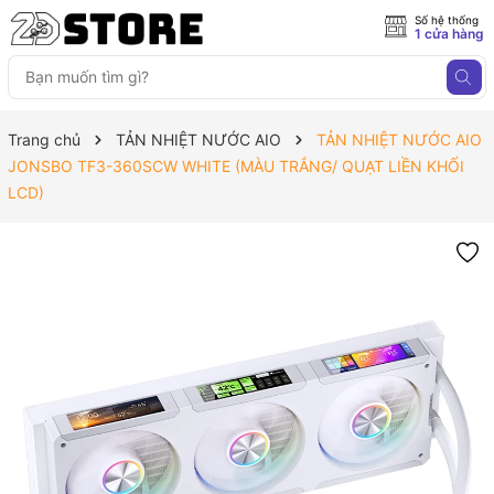
Số hệ thống
1 cửa hàng
Trang chủ
TẢN NHIỆT NƯỚC AIO
TẢN NHIỆT NƯỚC AIO
JONSBO TF3-360SCW WHITE (MÀU TRẮNG/ QUẠT LIỀN KHỐI
LCD)