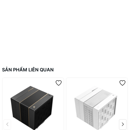
Socket hỗ trợ
2011 ; AMD: AM4 / AM5
Nhôm tản nhiệt + Ống đồng nguyên
Vật liệu
chất
Màu sắc
Đen (Black Edition)
Bảo hành
6 tháng
SẢN PHẨM LIÊN QUAN