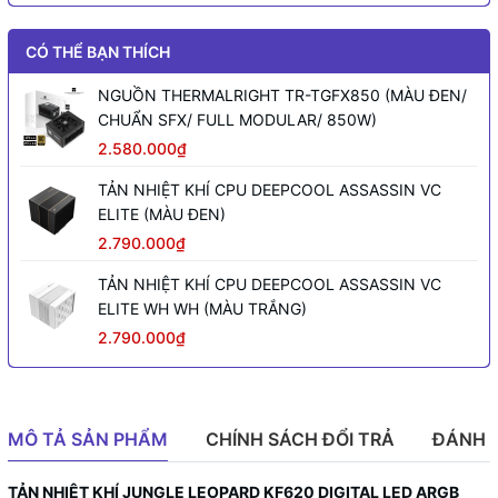
CÓ THỂ BẠN THÍCH
NGUỒN THERMALRIGHT TR-TGFX850 (MÀU ĐEN/
CHUẨN SFX/ FULL MODULAR/ 850W)
2.580.000₫
TẢN NHIỆT KHÍ CPU DEEPCOOL ASSASSIN VC
ELITE (MÀU ĐEN)
2.790.000₫
TẢN NHIỆT KHÍ CPU DEEPCOOL ASSASSIN VC
ELITE WH WH (MÀU TRẮNG)
2.790.000₫
MÔ TẢ SẢN PHẨM
CHÍNH SÁCH ĐỔI TRẢ
ĐÁNH 
TẢN NHIỆT KHÍ JUNGLE LEOPARD KF620 DIGITAL LED ARGB