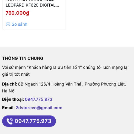
LEOPARD KF620 DIGITAL
LED ARGB BLACK (MÀU
760.000₫
ĐEN/ HIỂN THỊ NHIỆT ĐỘ)
THÔNG TIN CHUNG
Với sứ mệnh "Khách hàng là ưu tiên số 1" chúng tôi luôn mạng lại
giá trị tốt nhất
Địa chỉ:
8B Ngách 126/4 Hoàng Văn Thái, Phường Phương Liệt,
Hà Nội
Điện thoại:
0947.775.973
Email:
2dstorevn@gmail.com
0947.775.973