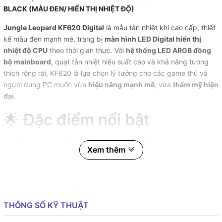
BLACK (MÀU ĐEN/ HIỂN THỊ NHIỆT ĐỘ)
Jungle Leopard KF620 Digital
là mẫu tản nhiệt khí cao cấp, thiết
kế màu đen mạnh mẽ, trang bị
màn hình LED Digital hiển thị
nhiệt độ CPU
theo thời gian thực. Với
hệ thống LED ARGB đồng
bộ mainboard
, quạt tản nhiệt hiệu suất cao và khả năng tương
thích rộng rãi, KF620 là lựa chọn lý tưởng cho các game thủ và
người dùng PC muốn vừa
hiệu năng mạnh mẽ
, vừa
thẩm mỹ hiện
đại
.
🌟 Đặc điểm nổi bật
Màn hình LED Digital
hiển thị nhiệt độ CPU trực quan.
Xem thêm
Thiết kế 6 ống đồng
tăng cường dẫn nhiệt, tối ưu khả năng
làm mát.
Quạt ARGB PWM kép 120mm
– hiệu năng cao, đồng bộ ánh
sáng rực rỡ.
THÔNG SỐ KỸ THUẬT
Độ ồn thấp, hiệu suất ổn định
phù hợp cho cả game thủ và