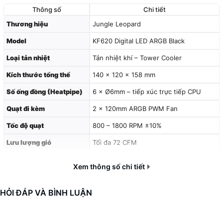
người dùng văn phòng.
Thông số
Chi tiết
Thương hiệu
Jungle Leopard
Khả năng tương thích rộng rãi
, hỗ trợ hầu hết socket Intel &
AMD hiện nay.
Model
KF620 Digital LED ARGB Black
Loại tản nhiệt
Tản nhiệt khí – Tower Cooler
🎯 Ứng dụng
Kích thước tổng thể
140 × 120 × 158 mm
Số ống đồng (Heatpipe)
6 × Ø6mm – tiếp xúc trực tiếp CPU
✔️ Tản nhiệt hiệu quả cho CPU hiệu năng cao.
✔️ Build PC gaming, workstation cần làm mát mạnh mẽ & đẹp mắt.
Quạt đi kèm
2 × 120mm ARGB PWM Fan
✔️ Lý tưởng cho người dùng yêu thích
thẩm mỹ ARGB hiện đại
và
Tốc độ quạt
800 – 1800 RPM ±10%
sự tiện ích của màn hình hiển thị nhiệt độ
.
Lưu lượng gió
Tối đa 72 CFM
👉
Jungle Leopard KF620 Digital LED ARGB Black
– Giải pháp
Áp suất tĩnh
2.2 mmH₂O
Xem thông số chi tiết
làm mát mạnh mẽ, thông minh và đậm chất gaming cho dàn PC
Độ ồn
18 – 32 dBA
của bạn!
HỎI ĐÁP VÀ BÌNH LUẬN
ARGB 5V 3-pin + Màn hình Digital hiển
Đèn LED
thị nhiệt độ
Intel: LGA 115x / 1200 / 1700 / 2066 /