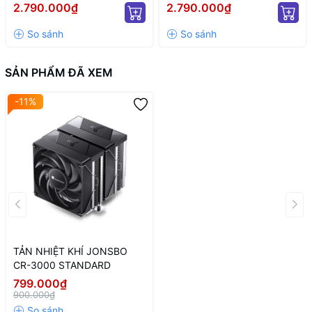
ELITE (MÀU ĐEN)
ELITE WH WH (MÀU TRẮNG)
2.790.000₫
2.790.000₫
SẢN PHẨM ĐÃ XEM
-11%
TẢN NHIỆT KHÍ JONSBO
CR-3000 STANDARD
799.000₫
900.000₫