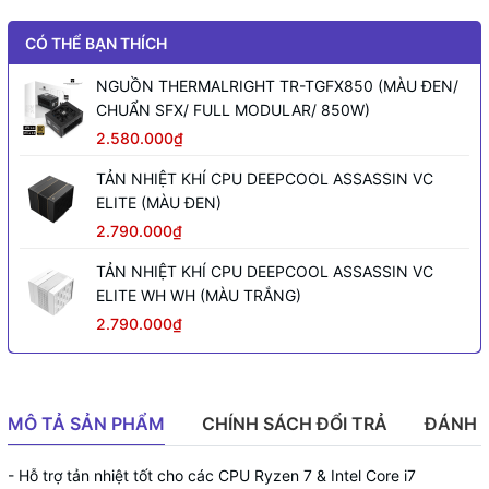
CÓ THỂ BẠN THÍCH
NGUỒN THERMALRIGHT TR-TGFX850 (MÀU ĐEN/
CHUẨN SFX/ FULL MODULAR/ 850W)
2.580.000₫
TẢN NHIỆT KHÍ CPU DEEPCOOL ASSASSIN VC
ELITE (MÀU ĐEN)
2.790.000₫
TẢN NHIỆT KHÍ CPU DEEPCOOL ASSASSIN VC
ELITE WH WH (MÀU TRẮNG)
2.790.000₫
MÔ TẢ SẢN PHẨM
CHÍNH SÁCH ĐỔI TRẢ
ĐÁNH 
- Hỗ trợ tản nhiệt tốt cho các CPU Ryzen 7 & Intel Core i7