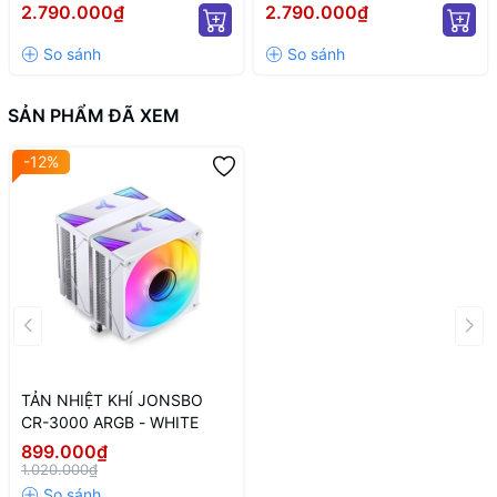
ELITE (MÀU ĐEN)
ELITE WH WH (MÀU TRẮNG)
2.790.000₫
2.790.000₫
SẢN PHẨM ĐÃ XEM
-12%
TẢN NHIỆT KHÍ JONSBO
CR-3000 ARGB - WHITE
899.000₫
1.020.000₫