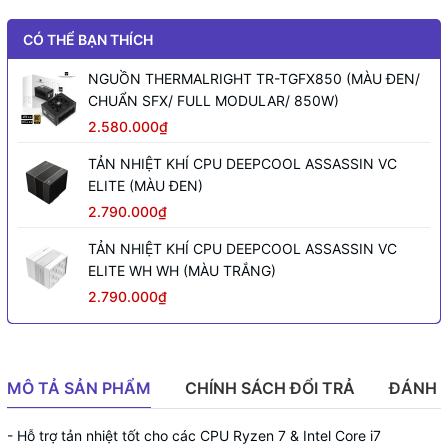
CÓ THỂ BẠN THÍCH
NGUỒN THERMALRIGHT TR-TGFX850 (MÀU ĐEN/
CHUẨN SFX/ FULL MODULAR/ 850W)
2.580.000₫
TẢN NHIỆT KHÍ CPU DEEPCOOL ASSASSIN VC
ELITE (MÀU ĐEN)
2.790.000₫
TẢN NHIỆT KHÍ CPU DEEPCOOL ASSASSIN VC
ELITE WH WH (MÀU TRẮNG)
2.790.000₫
MÔ TẢ SẢN PHẨM
CHÍNH SÁCH ĐỔI TRẢ
ĐÁNH 
- Hỗ trợ tản nhiệt tốt cho các CPU Ryzen 7 & Intel Core i7