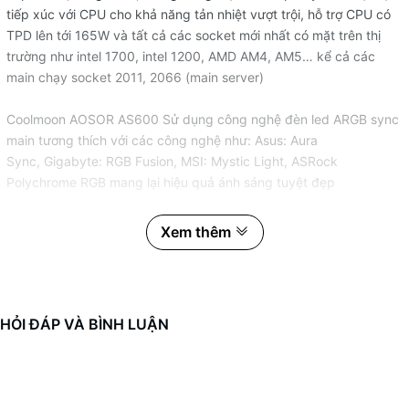
tiếp xúc với CPU cho khả năng tản nhiệt vượt trội, hỗ trợ CPU có
TPD lên tới 165W và tất cả các socket mới nhất có mặt trên thị
trường như intel 1700, intel 1200, AMD AM4, AM5… kể cả các
main chạy socket 2011, 2066 (main server)
Coolmoon AOSOR AS600 Sử dụng công nghệ đèn led ARGB sync
main tương thích với các công nghệ như: Asus: Aura
Sync, Gigabyte: RGB Fusion, MSI: Mystic Light, ASRock
Polychrome RGB mang lại hiệu quả ánh sáng tuyệt đẹp
THÔNG SỐ KỸ THUẬT
Xem thêm
- Kích thước sản phẩm: 120(L)X 95(w)X 155(H)mm
- Kích thước quạt: 120(LX120(w)X 25(H)mm
- Tốc độ : 800~2000PRM±10%
- Áp suất gió: 2.9mmH20±10%(MAX)
HỎI ĐÁP VÀ BÌNH LUẬN
- Lưu lượng gió: 76CFM±10%(MAX)
- Độ ồn: <23dBA±10%
- Loại vòng bi: Vòng bị động lỏng – FLUID DYNAMIC
BEATING(FDB)