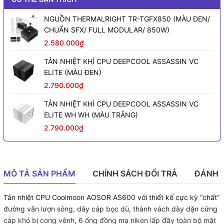
NGUỒN THERMALRIGHT TR-TGFX850 (MÀU ĐEN/
CHUẨN SFX/ FULL MODULAR/ 850W)
2.580.000₫
TẢN NHIỆT KHÍ CPU DEEPCOOL ASSASSIN VC
ELITE (MÀU ĐEN)
2.790.000₫
TẢN NHIỆT KHÍ CPU DEEPCOOL ASSASSIN VC
ELITE WH WH (MÀU TRẮNG)
2.790.000₫
MÔ TẢ SẢN PHẨM
CHÍNH SÁCH ĐỔI TRẢ
ĐÁNH 
Tản nhiệt CPU Coolmoon AOSOR AS600 với thiết kế cực kỳ “chất”
đường vân lượn sóng, dây cáp bọc dù, thành vách dày dặn cứng
cáp khó bị cong vênh, 6 ống đồng mạ niken lấp đầy toàn bộ mặt