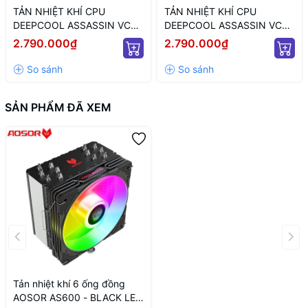
TẢN NHIỆT KHÍ CPU
TẢN NHIỆT KHÍ CPU
DEEPCOOL ASSASSIN VC
DEEPCOOL ASSASSIN VC
ELITE (MÀU ĐEN)
ELITE WH WH (MÀU TRẮNG)
2.790.000₫
2.790.000₫
SẢN PHẨM ĐÃ XEM
Tản nhiệt khí 6 ống đồng
AOSOR AS600 - BLACK LED