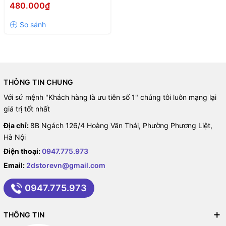
ARGB (LGA1700/AM5)
480.000₫
THÔNG TIN CHUNG
Với sứ mệnh "Khách hàng là ưu tiên số 1" chúng tôi luôn mạng lại
giá trị tốt nhất
Địa chỉ:
8B Ngách 126/4 Hoàng Văn Thái, Phường Phương Liệt,
Hà Nội
Điện thoại:
0947.775.973
Email:
2dstorevn@gmail.com
0947.775.973
THÔNG TIN