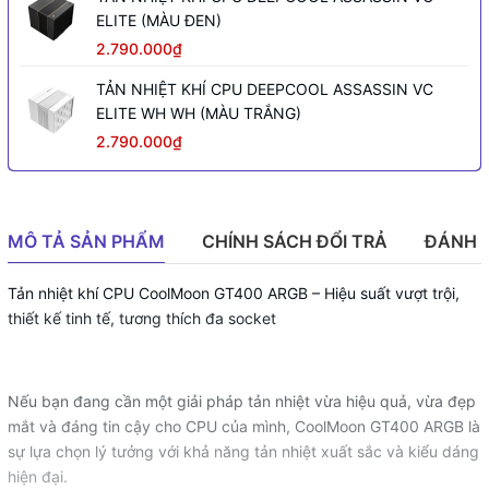
ELITE (MÀU ĐEN)
2.790.000₫
TẢN NHIỆT KHÍ CPU DEEPCOOL ASSASSIN VC
ELITE WH WH (MÀU TRẮNG)
2.790.000₫
MÔ TẢ SẢN PHẨM
CHÍNH SÁCH ĐỔI TRẢ
ĐÁNH 
Tản nhiệt khí CPU CoolMoon GT400 ARGB – Hiệu suất vượt trội,
thiết kế tinh tế, tương thích đa socket
Nếu bạn đang cần một giải pháp tản nhiệt vừa hiệu quả, vừa đẹp
mắt và đáng tin cậy cho CPU của mình, CoolMoon GT400 ARGB là
sự lựa chọn lý tưởng với khả năng tản nhiệt xuất sắc và kiểu dáng
hiện đại.