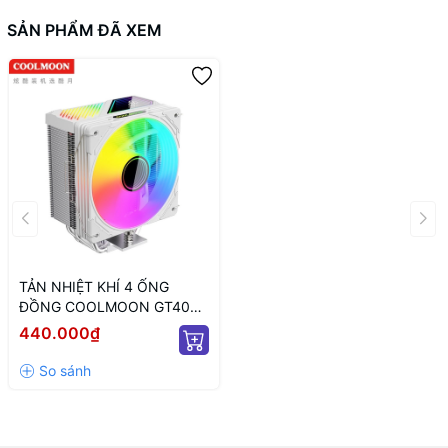
SẢN PHẨM ĐÃ XEM
TẢN NHIỆT KHÍ 4 ỐNG
ĐỒNG COOLMOON GT400
ARGB - WHITE (MÀU
440.000₫
TRẮNG/LED VÔ CỰC/ HIỂN
THỊ NHIỆT ĐỘ)