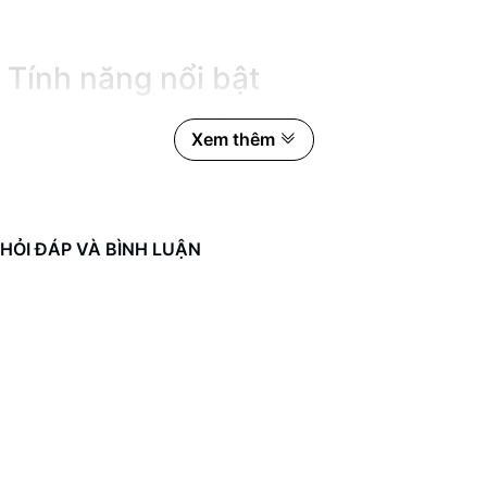
Tính năng nổi bật
Hiển thị nhiệt độ tiện ích: Giúp bạn dễ dàng theo dõi và kiểm
Xem thêm
tra nhiệt độ của CPU.
Hỗ trợ đa socket: Tương thích với cả dòng Intel (LGA 1366,
115x, 1200, 1700, 20xx) và AMD (AM4, AM5), tạo điều kiện
linh hoạt tối đa.
Hiệu suất mạnh mẽ: D-TDP đạt tới 230W, đảm bảo khả năng
HỎI ĐÁP VÀ BÌNH LUẬN
làm mát hiệu quả ngay cả khi sử dụng CPU công suất cao.
Thiết kế hiện đại với ARGB: Quạt ARGB 120mm mang đến ánh
sáng rực rỡ, dễ dàng tùy chỉnh theo phong cách cá nhân của
bạn.
Thông số kỹ thuật ấn tượng
Với kích thước nhỏ gọn 120 x 74 x 153 mm, CoolMoon GT400
ARGB phù hợp với đa số các thùng máy tiêu chuẩn mà không
chiếm nhiều diện tích.