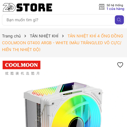
Số hệ thống
1 cửa hàng
Trang chủ
TẢN NHIỆT KHÍ
TẢN NHIỆT KHÍ 4 ỐNG ĐỒNG
COOLMOON GT400 ARGB - WHITE (MÀU TRẮNG/LED VÔ CỰC/
HIỂN THỊ NHIỆT ĐỘ)