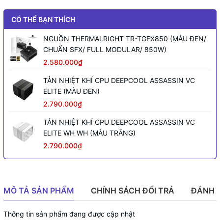
CÓ THỂ BẠN THÍCH
NGUỒN THERMALRIGHT TR-TGFX850 (MÀU ĐEN/
CHUẨN SFX/ FULL MODULAR/ 850W)
2.580.000₫
TẢN NHIỆT KHÍ CPU DEEPCOOL ASSASSIN VC
ELITE (MÀU ĐEN)
2.790.000₫
TẢN NHIỆT KHÍ CPU DEEPCOOL ASSASSIN VC
ELITE WH WH (MÀU TRẮNG)
2.790.000₫
MÔ TẢ SẢN PHẨM
CHÍNH SÁCH ĐỔI TRẢ
ĐÁNH 
Thông tin sản phẩm đang được cập nhật