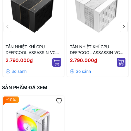
TẢN NHIỆT KHÍ CPU
TẢN NHIỆT KHÍ CPU
DEEPCOOL ASSASSIN VC
DEEPCOOL ASSASSIN VC
ELITE (MÀU ĐEN)
ELITE WH WH (MÀU TRẮNG)
2.790.000₫
2.790.000₫
SẢN PHẨM ĐÃ XEM
-10%