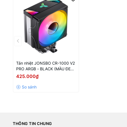
Tản nhiệt JONSBO CR-1000 V2
PRO ARGB - BLACK (MÀU ĐEN/
LED ARGB/ 6 ỐNG ĐỒNG)
425.000₫
THÔNG TIN CHUNG