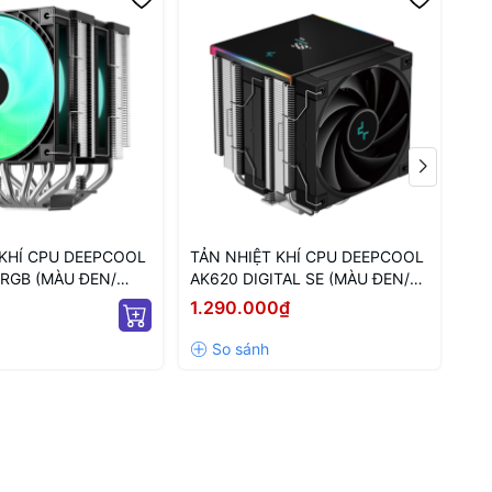
 KHÍ CPU DEEPCOOL
TẢN NHIỆT KHÍ CPU DEEPCOOL
TẢ
ARGB (MÀU ĐEN/
AK620 DIGITAL SE (MÀU ĐEN/
AG
M LED ARGB)
HIỂN THỊ NHIỆT ĐỘ)
TR
1.290.000₫
46
AR