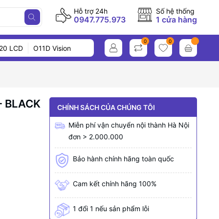
Hỗ trợ 24h
Số hệ thống
0947.775.973
1 cửa hàng
0
0
20 LCD
O11D Vision
- BLACK
CHÍNH SÁCH CỦA CHÚNG TÔI
Miễn phí vận chuyển nội thành Hà Nội
đơn > 2.000.000
Bảo hành chính hãng toàn quốc
Cam kết chính hãng 100%
1 đổi 1 nếu sản phẩm lỗi