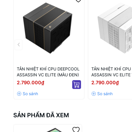
TẢN NHIỆT KHÍ CPU DEEPCOOL
TẢN NHIỆT KHÍ CP
ASSASSIN VC ELITE (MÀU ĐEN)
ASSASSIN VC ELIT
(MÀU TRẮNG)
2.790.000₫
2.790.000₫
SẢN PHẨM ĐÃ XEM