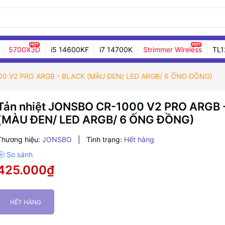
5700X3D
i5 14600KF
i7 14700K
Strimmer Wireless
TL1
000 V2 PRO ARGB - BLACK (MÀU ĐEN/ LED ARGB/ 6 ỐNG ĐỒNG)
Tản nhiệt JONSBO CR-1000 V2 PRO ARGB 
(MÀU ĐEN/ LED ARGB/ 6 ỐNG ĐỒNG)
Thương hiệu:
JONSBO
|
Tình trạng:
Hết hàng
425.000₫
HẾT HÀNG