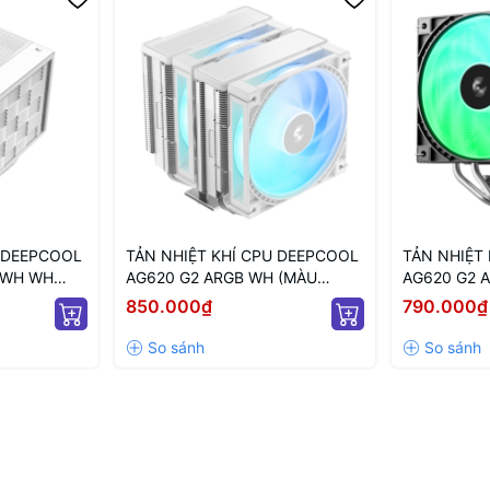
U DEEPCOOL
TẢN NHIỆT KHÍ CPU DEEPCOOL
TẢN NHIỆT
E WH WH
AG620 G2 ARGB WH (MÀU
AG620 G2 
TRẮNG/ QUẠT 120MM LED
QUẠT 120M
850.000₫
790.000₫
ARGB)