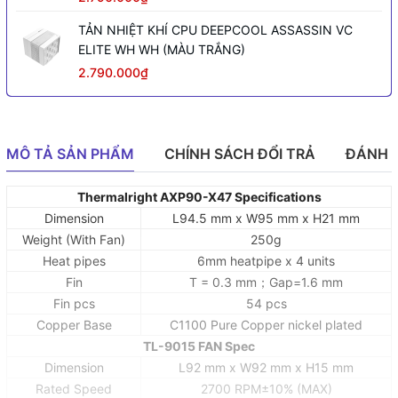
TẢN NHIỆT KHÍ CPU DEEPCOOL ASSASSIN VC
ELITE WH WH (MÀU TRẮNG)
2.790.000₫
MÔ TẢ SẢN PHẨM
CHÍNH SÁCH ĐỔI TRẢ
ĐÁNH 
Thermalright AXP90-X47 Specifications
Dimension
L94.5 mm x W95 mm x H21 mm
Weight (With Fan)
250g
Heat pipes
6mm heatpipe x 4 units
Fin
T = 0.3 mm；Gap=1.6 mm
Fin pcs
54 pcs
Copper Base
C1100 Pure Copper nickel plated
TL-9015 FAN Spec
Dimension
L92 mm x W92 mm x H15 mm
Rated Speed
2700 RPM±10% (MAX)