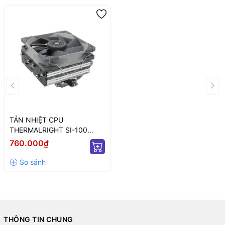
TẢN NHIỆT CPU
THERMALRIGHT SI-100
(LOW PROFILE/ 100MM)
760.000₫
THÔNG TIN CHUNG