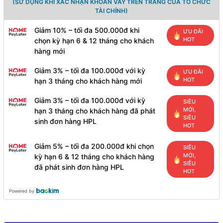
(SỬ DỤNG KHI XÁC NHẬN KHOẢN VAY TRÊN TRANG CỦA TỔ CHỨC
TÀI CHÍNH)
Giảm 10% – tối đa 500.000đ khi
ƯU ĐÃI
HOT
chọn kỳ hạn 6 & 12 tháng cho khách
hàng mới
Giảm 3% – tối đa 100.000đ với kỳ
ƯU ĐÃI
HOT
hạn 3 tháng cho khách hàng mới
Giảm 3% – tối đa 100.000đ với kỳ
SIÊU
MỚI,
hạn 3 tháng cho khách hàng đã phát
SIÊU
sinh đơn hàng HPL
HOT
Giảm 5% – tối đa 200.000đ khi chọn
SIÊU
MỚI,
kỳ hạn 6 & 12 tháng cho khách hàng
SIÊU
đã phát sinh đơn hàng HPL
HOT
Powered by