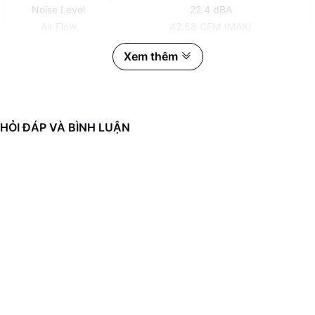
Noise Level
22.4 dBA
Air Flow
42.58 CFM (MAX)
Air Pressure
1.33mm H2O (MAX)
Xem thêm
Ampere
0.18 A
Connector
4 Pin (PWM Fan connector)
Bearing Type
HYDRAULIC Bearing
HỎI ĐÁP VÀ BÌNH LUẬN