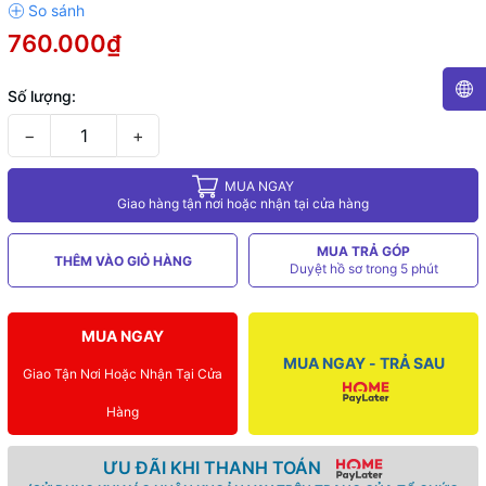
760.000₫
Số lượng:
−
+
MUA NGAY
Giao hàng tận nơi hoặc nhận tại cửa hàng
MUA TRẢ GÓP
THÊM VÀO GIỎ HÀNG
Duyệt hồ sơ trong 5 phút
MUA NGAY
MUA NGAY - TRẢ SAU
Giao Tận Nơi Hoặc Nhận Tại Cửa
Hàng
ƯU ĐÃI KHI THANH TOÁN