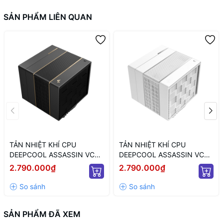
SẢN PHẨM LIÊN QUAN
TẢN NHIỆT KHÍ CPU
TẢN NHIỆT KHÍ CPU
DEEPCOOL ASSASSIN VC
DEEPCOOL ASSASSIN VC
ELITE (MÀU ĐEN)
ELITE WH WH (MÀU TRẮNG)
2.790.000₫
2.790.000₫
SẢN PHẨM ĐÃ XEM