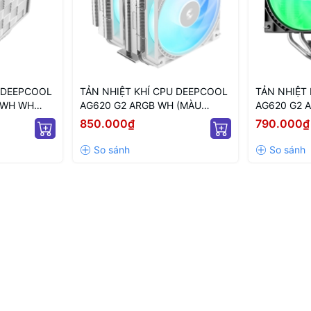
T RẺ
, lắp đặt hay vệ sinh đều rất dễ dà
 là lựa chọn hàng đầu cho những bộ PC
U DEEPCOOL
TẢN NHIỆT KHÍ CPU DEEPCOOL
TẢN NHIỆT
E WH WH
AG620 G2 ARGB WH (MÀU
AG620 G2 
TRẮNG/ QUẠT 120MM LED
QUẠT 120M
850.000₫
790.000₫
ARGB)