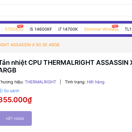
5700X3D
i5 14600KF
i7 14700K
Strimmer Wireless
TL1
IGHT ASSASSIN X 90 SE ARGB
Tản nhiệt CPU THERMALRIGHT ASSASSIN X
ARGB
Thương hiệu:
THERMALRIGHT
|
Tình trạng:
Hết hàng
355.000₫
HẾT HÀNG