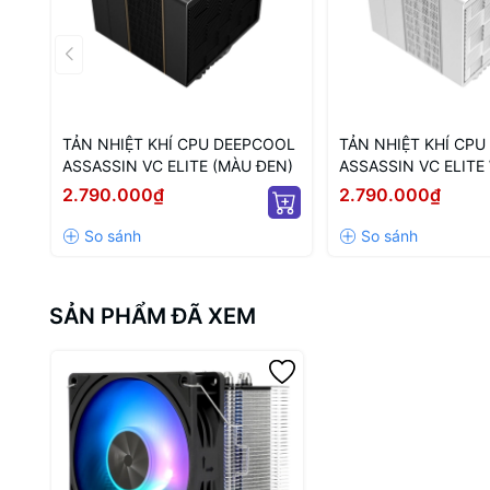
Là mẫu tản khí đơn giản, giá
RẤ
thì
Assassin X 120 Refined SE
đang
TẢN NHIỆT KHÍ CPU DEEPCOOL
TẢN NHIỆT KHÍ CP
ASSASSIN VC ELITE (MÀU ĐEN)
ASSASSIN VC ELIT
(MÀU TRẮNG)
2.790.000₫
2.790.000₫
SẢN PHẨM ĐÃ XEM