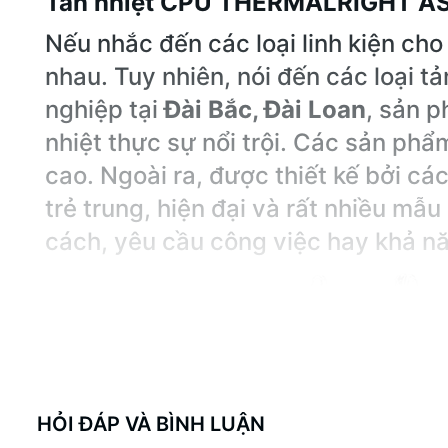
Tản nhiệt CPU THERMALRIGHT A
Nếu nhắc đến các loại linh kiện ch
nhau. Tuy nhiên, nói đến các loại t
nghiệp tại
Đài Bắc, Đài Loan
, sản p
nhiệt thực sự nổi trội. Các sản phẩ
cao. Ngoài ra, được thiết kế bởi c
trẻ trung, hiện đại và rất nhiều mẫ
cách, yêu cầu công việc hay khả nă
HỎI ĐÁP VÀ BÌNH LUẬN