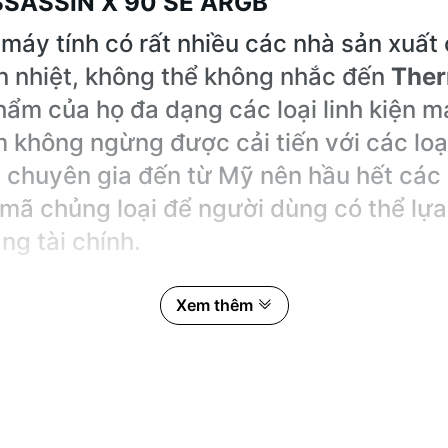
SSASSIN X 90 SE ARGB
o máy tính có rất nhiều các nhà sản xuấ
ản nhiệt, không thể không nhắc đến
Ther
hẩm của họ đa dạng các loại linh kiện má
m không ngừng được cải tiến với các loại
ác chuyên gia đến từ Mỹ nên hầu hết các
u mã chủng loại để người dùng có thể lự
ng tài chính.
Xem thêm