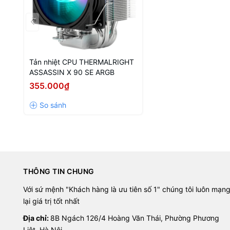
Tản nhiệt CPU THERMALRIGHT
ASSASSIN X 90 SE ARGB
355.000₫
Không màu mè hoa mỹ
Tản nhiệ
tản nhiệt chính khi toàn bộ phần đ
Với
4 ống dẫn nhiệt 6mm
sử dụng c
THÔNG TIN CHUNG
việc dòng hồi lưu bị chậm khiến hi
quả tản nhiệt tăng đáng kể.
Với sứ mệnh "Khách hàng là ưu tiên số 1" chúng tôi luôn mạn
lại giá trị tốt nhất
Địa chỉ:
8B Ngách 126/4 Hoàng Văn Thái, Phường Phương
Liệt, Hà Nội