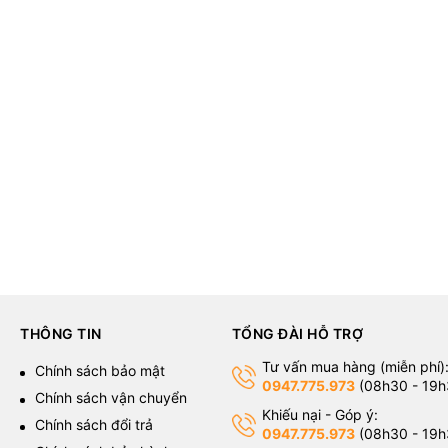
t khí Thermalright Assassin X 120 Ref
ế và ống dẫn nhiệt bằng đồng nguyên c
ông nghệ dẫn nhiệt trọng lực ngược
AG
THÔNG TIN
TỔNG ĐÀI HỖ TRỢ
ệu suất tản nhiệt kém. Các vây tản bằn
Tư vấn mua hàng (miễn phí)
g
Chính sách bảo mật
0947.775.973
(08h30 - 19h
Chính sách vận chuyển
Khiếu nại - Góp ý:
Chính sách đổi trả
0947.775.973
(08h30 - 19h