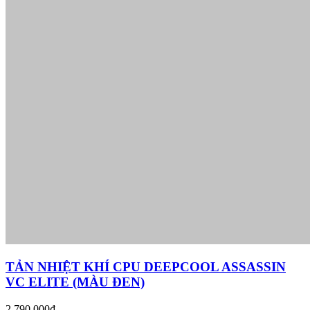
TẢN NHIỆT KHÍ CPU DEEPCOOL ASSASSIN
VC ELITE (MÀU ĐEN)
2.790.000₫