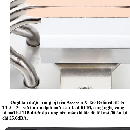
Quạt tản được trang bị trên
Assassin X 120 Refined SE là
TL-C12C
với tốc độ định mức cao
1550RPM
, công nghệ vòng
bi mới
S-FDB
được áp dụng nên mặc dù tốc độ tốt mà độ ồn lại
chỉ
25.6dBA.