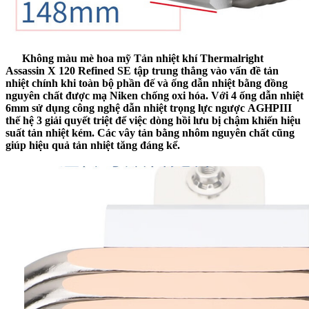
Không màu mè hoa mỹ
Tản nhiệt khí Thermalright
Assassin X 120 Refined SE
tập trung thẳng vào vấn đề tản
nhiệt chính khi toàn bộ phần đế và ống dẫn nhiệt bằng đồng
nguyên chất được
mạ Niken
chống oxi hóa. Với
4 ống dẫn nhiệt
6mm
sử dụng công nghệ dẫn nhiệt trọng lực ngược
AGHPIII
thế hệ 3
giải quyết triệt để việc dòng hồi lưu bị chậm khiến hiệu
suất tản nhiệt kém. Các vây tản bằng nhôm nguyên chất cũng
giúp hiệu quả tản nhiệt tăng đáng kể.