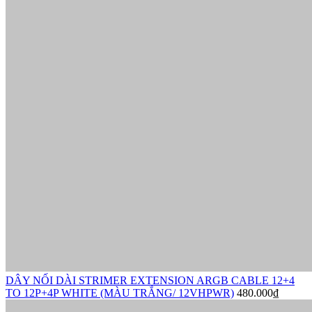
DÂY NỐI DÀI STRIMER EXTENSION ARGB CABLE 12+4
TO 12P+4P WHITE (MÀU TRẮNG/ 12VHPWR)
480.000₫