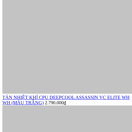
TẢN NHIỆT KHÍ CPU DEEPCOOL ASSASSIN VC ELITE WH
WH (MÀU TRẮNG)
2.790.000₫