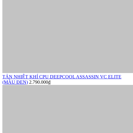
TẢN NHIỆT KHÍ CPU DEEPCOOL ASSASSIN VC ELITE
(MÀU ĐEN)
2.790.000₫