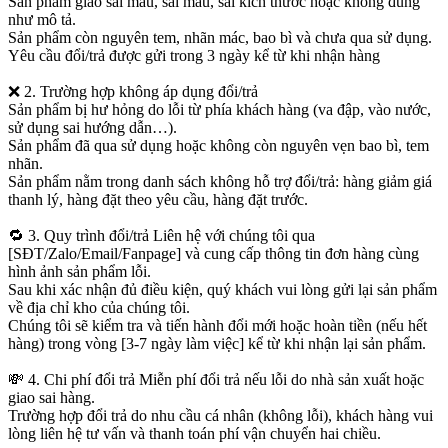
Sản phẩm giao sai mẫu, sai màu, sai kích thước hoặc không đúng
như mô tả.
Sản phẩm còn nguyên tem, nhãn mác, bao bì và chưa qua sử dụng.
Yêu cầu đổi/trả được gửi trong 3 ngày kể từ khi nhận hàng
❌ 2. Trường hợp không áp dụng đổi/trả
Sản phẩm bị hư hỏng do lỗi từ phía khách hàng (va đập, vào nước,
sử dụng sai hướng dẫn…).
Sản phẩm đã qua sử dụng hoặc không còn nguyên vẹn bao bì, tem
nhãn.
Sản phẩm nằm trong danh sách không hỗ trợ đổi/trả: hàng giảm giá
thanh lý, hàng đặt theo yêu cầu, hàng đặt trước.
🔁 3. Quy trình đổi/trả Liên hệ với chúng tôi qua
[SĐT/Zalo/Email/Fanpage] và cung cấp thông tin đơn hàng cùng
hình ảnh sản phẩm lỗi.
Sau khi xác nhận đủ điều kiện, quý khách vui lòng gửi lại sản phẩm
về địa chỉ kho của chúng tôi.
Chúng tôi sẽ kiểm tra và tiến hành đổi mới hoặc hoàn tiền (nếu hết
hàng) trong vòng [3-7 ngày làm việc] kể từ khi nhận lại sản phẩm.
💸 4. Chi phí đổi trả Miễn phí đổi trả nếu lỗi do nhà sản xuất hoặc
giao sai hàng.
Trường hợp đổi trả do nhu cầu cá nhân (không lỗi), khách hàng vui
lòng liên hệ tư vấn và thanh toán phí vận chuyển hai chiều.