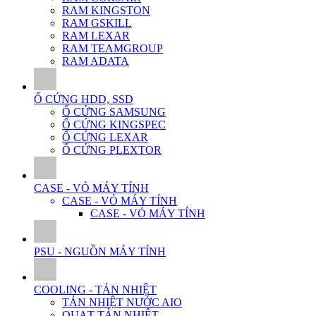
RAM KINGSTON
RAM GSKILL
RAM LEXAR
RAM TEAMGROUP
RAM ADATA
Ổ CỨNG HDD, SSD
Ổ CỨNG SAMSUNG
Ổ CỨNG KINGSPEC
Ổ CỨNG LEXAR
Ổ CỨNG PLEXTOR
CASE - VỎ MÁY TÍNH
CASE - VỎ MÁY TÍNH
CASE - VỎ MÁY TÍNH
PSU - NGUỒN MÁY TÍNH
COOLING - TẢN NHIỆT
TẢN NHIỆT NƯỚC AIO
QUẠT TẢN NHIỆT