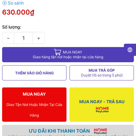
630.000₫
Số lượng:
−
+
MUA NGAY
Giao hàng tận nơi hoặc nhận tại cửa hàng
MUA TRẢ GÓP
THÊM VÀO GIỎ HÀNG
Duyệt hồ sơ trong 5 phút
MUA NGAY
MUA NGAY - TRẢ SAU
Giao Tận Nơi Hoặc Nhận Tại Cửa
Hàng
ƯU ĐÃI KHI THANH TOÁN