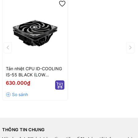
Tản nhiệt CPU ID-COOLING
IS-55 BLACK (LOW
PROFILE/ MÀU ĐEN/ 55MM)
630.000₫
THÔNG TIN CHUNG