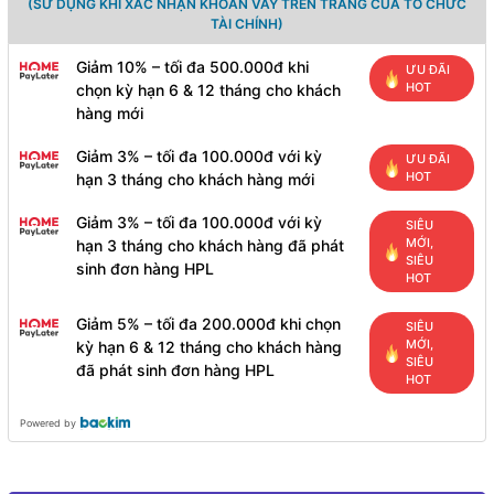
(SỬ DỤNG KHI XÁC NHẬN KHOẢN VAY TRÊN TRANG CỦA TỔ CHỨC
TÀI CHÍNH)
Giảm 10% – tối đa 500.000đ khi
ƯU ĐÃI
HOT
chọn kỳ hạn 6 & 12 tháng cho khách
hàng mới
Giảm 3% – tối đa 100.000đ với kỳ
ƯU ĐÃI
HOT
hạn 3 tháng cho khách hàng mới
Giảm 3% – tối đa 100.000đ với kỳ
SIÊU
MỚI,
hạn 3 tháng cho khách hàng đã phát
SIÊU
sinh đơn hàng HPL
HOT
Giảm 5% – tối đa 200.000đ khi chọn
SIÊU
MỚI,
kỳ hạn 6 & 12 tháng cho khách hàng
SIÊU
đã phát sinh đơn hàng HPL
HOT
Powered by