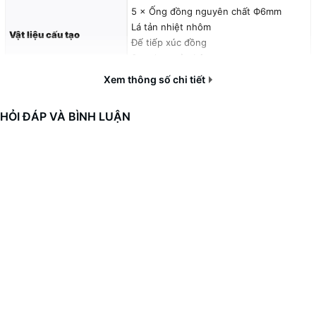
5 × Ống đồng nguyên chất Ф6mm
Lá tản nhiệt nhôm
Vật liệu cấu tạo
Đế tiếp xúc đồng
Sơn đen toàn bộ
Xem thông số chi tiết
Kích thước quạt
120×120×15mm
(TF-12015-K)
Tốc độ quay
500 – 2000RPM (PWM)
HỎI ĐÁP VÀ BÌNH LUẬN
Lưu lượng khí tối đa
54.6CFM
Áp lực khí tối đa
1.53mmH2O
Độ ồn
13.8 – 31.2dB(A)
Điện áp định mức
12 VDC
Diện áp hoạt động
10.8～13.2VDC
Điện áp khởi động
7 VDC
Cường độ dòng định
0.18A
mức
Công suất tiêu thụ
2.16W