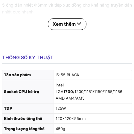
5 ống dẫn nhiệt Ф6mm và tiếp xúc đồng cho khả năng truyền dẫn
nhiệt cực nhanh.
Hỗ trợ hệ thống Intel và AMD mới nhất.
Xem thêm
THÔNG SỐ KỸ THUẬT
Tên sản phẩm
IS-55 BLACK
Intel
Socket CPU hỗ trợ
LGA
1700
/1200/1151/1150/1155/1156
AMD AM4/AM5
TDP
125W
Kích thước tổng thể
120×120×55mm
Trọng lượng tổng thể
450g