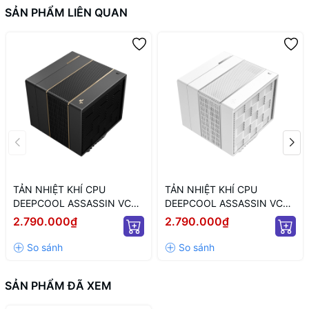
SẢN PHẨM LIÊN QUAN
Loại trục quay
Hydraulic Bearing
TẢN NHIỆT KHÍ CPU
TẢN NHIỆT KHÍ CPU
DEEPCOOL ASSASSIN VC
DEEPCOOL ASSASSIN VC
ELITE (MÀU ĐEN)
ELITE WH WH (MÀU TRẮNG)
2.790.000₫
2.790.000₫
SẢN PHẨM ĐÃ XEM