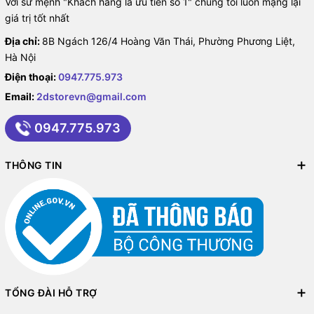
Với sứ mệnh "Khách hàng là ưu tiên số 1" chúng tôi luôn mạng lại
giá trị tốt nhất
Địa chỉ:
8B Ngách 126/4 Hoàng Văn Thái, Phường Phương Liệt,
Hà Nội
Điện thoại:
0947.775.973
Email:
2dstorevn@gmail.com
0947.775.973
THÔNG TIN
TỔNG ĐÀI HỖ TRỢ