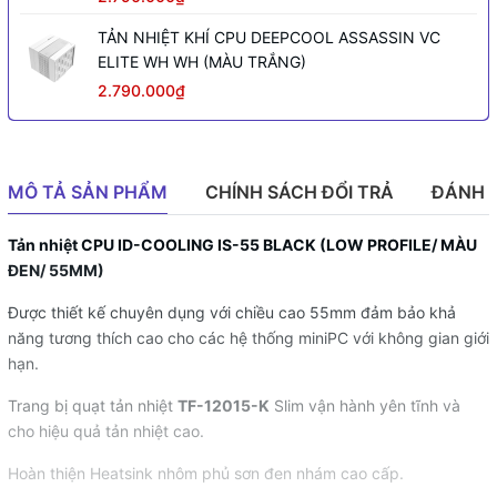
TẢN NHIỆT KHÍ CPU DEEPCOOL ASSASSIN VC
ELITE WH WH (MÀU TRẮNG)
2.790.000₫
MÔ TẢ SẢN PHẨM
CHÍNH SÁCH ĐỔI TRẢ
ĐÁNH 
Tản nhiệt CPU ID-COOLING IS-55 BLACK (LOW PROFILE/ MÀU
ĐEN/ 55MM)
Được thiết kế chuyên dụng với chiều cao 55mm đảm bảo khả
năng tương thích cao cho các hệ thống miniPC với không gian giới
hạn.
Trang bị quạt tản nhiệt
TF-12015-K
Slim vận hành yên tĩnh và
cho hiệu quả tản nhiệt cao.
Hoàn thiện Heatsink nhôm phủ sơn đen nhám cao cấp.