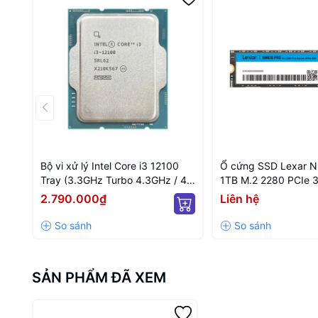
Bộ vi xử lý Intel Core i3 12100
Ổ cứng SSD Lexar 
Tray (3.3GHz Turbo 4.3GHz / 4
1TB M.2 2280 PCIe 
Nhân 8 Luồng / 12MB / LGA
3300MB/s - Ghi 260
2.790.000₫
Liên hệ
1700)
(1TB_LNM610P001T
SẢN PHẨM ĐÃ XEM