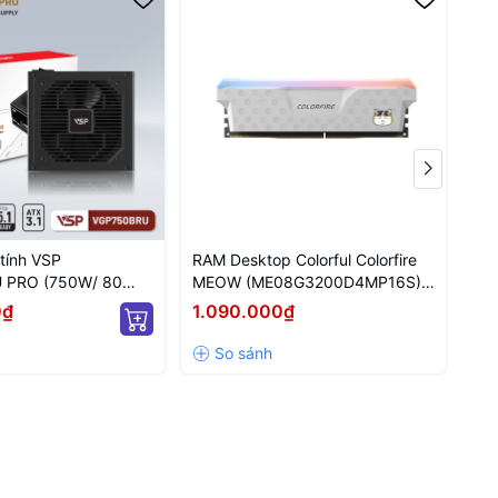
tính VSP
RAM Desktop Colorful Colorfire
Ổ 
 PRO (750W/ 80
MEOW (ME08G3200D4MP16S)
M.
/ ATX/ Đen)
8GB (1x8GB) DDR4 3200MHz
(6
0₫
1.090.000₫
3.