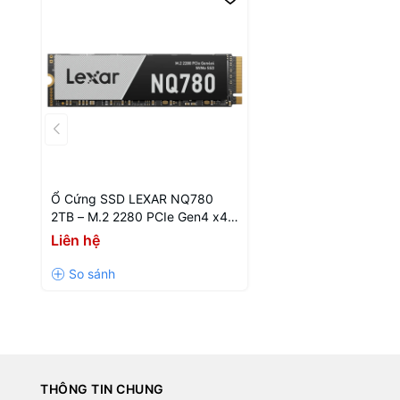
Ổ Cứng SSD LEXAR NQ780
2TB – M.2 2280 PCIe Gen4 x4
(Đọc 7000MB/s - Ghi
Liên hệ
5000MB/s) - (LNQ780X002T-
RNNNG)
THÔNG TIN CHUNG