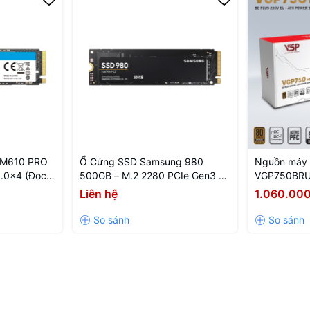
NM610 PRO
Ổ Cứng SSD Samsung 980
Nguồn máy 
3.0x4 (Đoc
500GB – M.2 2280 PCIe Gen3 x4
VGP750BRU
0MB/s) -
(Đọc 3100MB/s - Ghi 2600MB/s)
Plus Bronze
Liên hệ
1.060.00
-RNNNG)
- (MZ-V8V500BW)