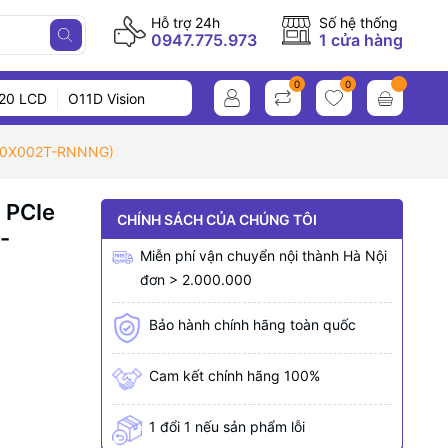
Hỗ trợ 24h
Số hệ thống
0947.775.973
1 cửa hàng
0
0
20 LCD
O11D Vision
780X002T-RNNNG)
 PCIe
CHÍNH SÁCH CỦA CHÚNG TÔI
-
Miễn phí vận chuyển nội thành Hà Nội
đơn > 2.000.000
Bảo hành chính hãng toàn quốc
Cam kết chính hãng 100%
1 đổi 1 nếu sản phẩm lỗi