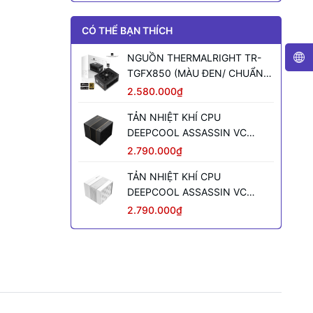
CÓ THỂ BẠN THÍCH
NGUỒN THERMALRIGHT TR-
TGFX850 (MÀU ĐEN/ CHUẨN
SFX/ FULL MODULAR/ 850W)
2.580.000₫
TẢN NHIỆT KHÍ CPU
DEEPCOOL ASSASSIN VC
ELITE (MÀU ĐEN)
2.790.000₫
TẢN NHIỆT KHÍ CPU
DEEPCOOL ASSASSIN VC
ELITE WH WH (MÀU TRẮNG)
2.790.000₫