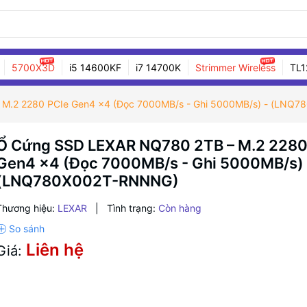
5700X3D
i5 14600KF
i7 14700K
Strimmer Wireless
TL1
M.2 2280 PCIe Gen4 x4 (Đọc 7000MB/s - Ghi 5000MB/s) - (LNQ
Ổ Cứng SSD LEXAR NQ780 2TB – M.2 2280
Gen4 x4 (Đọc 7000MB/s - Ghi 5000MB/s) 
(LNQ780X002T-RNNNG)
Thương hiệu:
LEXAR
|
Tình trạng:
Còn hàng
Liên hệ
Giá: