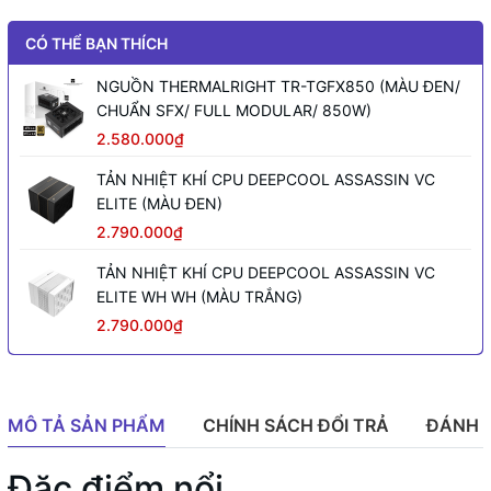
CÓ THỂ BẠN THÍCH
NGUỒN THERMALRIGHT TR-TGFX850 (MÀU ĐEN/
CHUẨN SFX/ FULL MODULAR/ 850W)
2.580.000₫
TẢN NHIỆT KHÍ CPU DEEPCOOL ASSASSIN VC
ELITE (MÀU ĐEN)
2.790.000₫
TẢN NHIỆT KHÍ CPU DEEPCOOL ASSASSIN VC
ELITE WH WH (MÀU TRẮNG)
2.790.000₫
MÔ TẢ SẢN PHẨM
CHÍNH SÁCH ĐỔI TRẢ
ĐÁNH 
Đặc điểm nổi