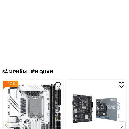
Công nghệ & tính năng
Mainboard MAXSUN Terminator B760ITX D4 WIFI V2 cho phép
người dùng sử dụng đa màn hình cùng lúc.
Đồng thời mẫu mainboard này còn hỗ trợ các cổng SATA hiện đại
được trang bị giúp việc kết nối ổ cứng HDD diễn ra nhanh chóng,
mang lại hiệu suất hệ thống tối ưu.
SẢN PHẨM LIÊN QUAN
Hệ thống tản nhiệt chủ động
-10%
Mainboard MAXSUN Terminator B760ITX D4 WIFI V2 trang bị hệ
thống tản nhiệt hợp lý, cho phép người dùng sử dụng thoải mái,
duy trì nhiệt độ lý tưởng, ngoài ra còn đảm bảo các linh kiện hoạt
động ổn định nhất có thể.