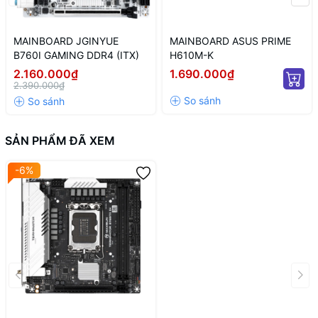
MAINBOARD JGINYUE
MAINBOARD ASUS PRIME
B760I GAMING DDR4 (ITX)
H610M-K
2.160.000₫
1.690.000₫
2.390.000₫
SẢN PHẨM ĐÃ XEM
-6%