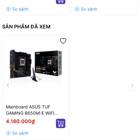
SẢN PHẨM ĐÃ XEM
Mainboard ASUS TUF
GAMING B650M-E WIFI
DDR5
4.160.000₫