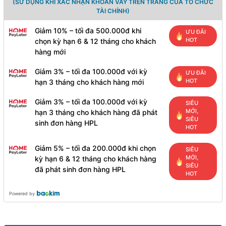
(SỬ DỤNG KHI XÁC NHẬN KHOẢN VAY TRÊN TRANG CỦA TỔ CHỨC
TÀI CHÍNH)
Giảm 10% – tối đa 500.000đ khi
ƯU ĐÃI
HOT
chọn kỳ hạn 6 & 12 tháng cho khách
hàng mới
Giảm 3% – tối đa 100.000đ với kỳ
ƯU ĐÃI
HOT
hạn 3 tháng cho khách hàng mới
Giảm 3% – tối đa 100.000đ với kỳ
SIÊU
MỚI,
hạn 3 tháng cho khách hàng đã phát
SIÊU
sinh đơn hàng HPL
HOT
Giảm 5% – tối đa 200.000đ khi chọn
SIÊU
MỚI,
kỳ hạn 6 & 12 tháng cho khách hàng
SIÊU
đã phát sinh đơn hàng HPL
HOT
Powered by