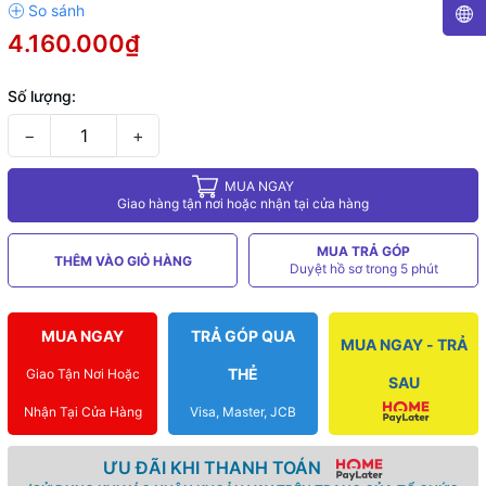
4.160.000₫
Số lượng:
−
+
MUA NGAY
Giao hàng tận nơi hoặc nhận tại cửa hàng
MUA TRẢ GÓP
THÊM VÀO GIỎ HÀNG
Duyệt hồ sơ trong 5 phút
MUA NGAY
TRẢ GÓP QUA
MUA NGAY - TRẢ
THẺ
Giao Tận Nơi Hoặc
SAU
Nhận Tại Cửa Hàng
Visa, Master, JCB
ƯU ĐÃI KHI THANH TOÁN