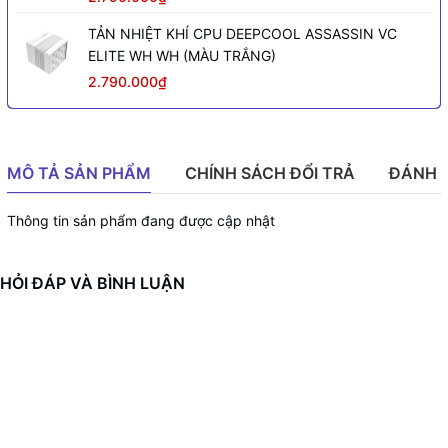
TẢN NHIỆT KHÍ CPU DEEPCOOL ASSASSIN VC
ELITE WH WH (MÀU TRẮNG)
2.790.000₫
MÔ TẢ SẢN PHẨM
CHÍNH SÁCH ĐỔI TRẢ
ĐÁNH 
Thông tin sản phẩm đang được cập nhật
HỎI ĐÁP VÀ BÌNH LUẬN