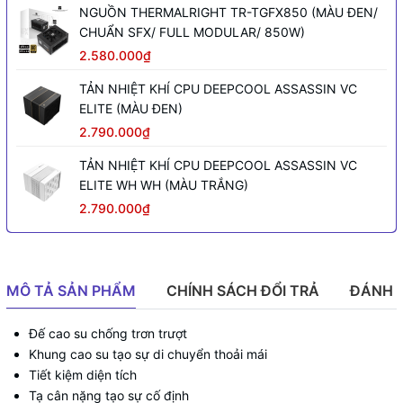
NGUỒN THERMALRIGHT TR-TGFX850 (MÀU ĐEN/
CHUẨN SFX/ FULL MODULAR/ 850W)
2.580.000₫
TẢN NHIỆT KHÍ CPU DEEPCOOL ASSASSIN VC
ELITE (MÀU ĐEN)
2.790.000₫
TẢN NHIỆT KHÍ CPU DEEPCOOL ASSASSIN VC
ELITE WH WH (MÀU TRẮNG)
2.790.000₫
MÔ TẢ SẢN PHẨM
CHÍNH SÁCH ĐỔI TRẢ
ĐÁNH 
Đế cao su chống trơn trượt
Khung cao su tạo sự di chuyển thoải mái
Tiết kiệm diện tích
Tạ cân nặng tạo sự cố định