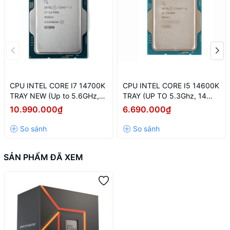
CPU INTEL CORE I7 14700K
CPU INTEL CORE I5 14600K
TRAY NEW (Up to 5.6GHz,
TRAY (UP TO 5.3Ghz, 14
20 Nhân 28 Luồng, 33MB
NHÂN 20 LUỒNG, 24MB
10.990.000₫
6.690.000₫
Cache, 125W) - Socket Intel
CACHE, 125W) - Socket Intel
LGA 1700/Raptor Lake)
LGA 1700/RAPTOR LAKE
SẢN PHẨM ĐÃ XEM