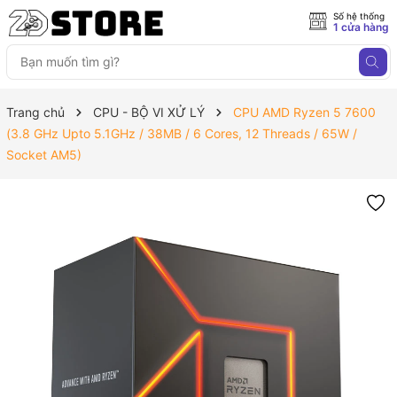
Số hệ thống
1 cửa hàng
Trang chủ
CPU - BỘ VI XỬ LÝ
CPU AMD Ryzen 5 7600
(3.8 GHz Upto 5.1GHz / 38MB / 6 Cores, 12 Threads / 65W /
Socket AM5)