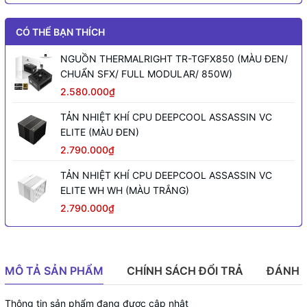
CÓ THỂ BẠN THÍCH
NGUỒN THERMALRIGHT TR-TGFX850 (MÀU ĐEN/
CHUẨN SFX/ FULL MODULAR/ 850W)
2.580.000₫
TẢN NHIỆT KHÍ CPU DEEPCOOL ASSASSIN VC
ELITE (MÀU ĐEN)
2.790.000₫
TẢN NHIỆT KHÍ CPU DEEPCOOL ASSASSIN VC
ELITE WH WH (MÀU TRẮNG)
2.790.000₫
MÔ TẢ SẢN PHẨM
CHÍNH SÁCH ĐỔI TRẢ
ĐÁNH 
Thông tin sản phẩm đang được cập nhật