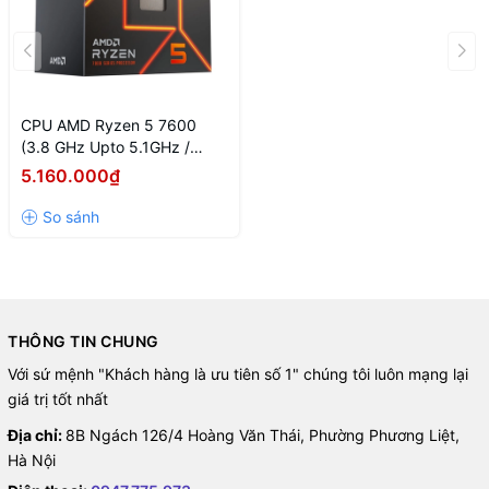
CPU AMD Ryzen 5 7600
(3.8 GHz Upto 5.1GHz /
38MB / 6 Cores, 12 Threads
5.160.000₫
/ 65W / Socket AM5)
THÔNG TIN CHUNG
Với sứ mệnh "Khách hàng là ưu tiên số 1" chúng tôi luôn mạng lại
giá trị tốt nhất
Địa chỉ:
8B Ngách 126/4 Hoàng Văn Thái, Phường Phương Liệt,
Hà Nội