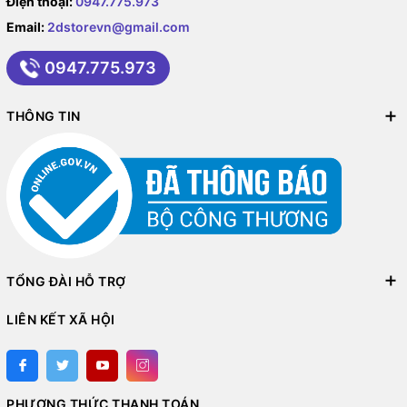
Điện thoại:
0947.775.973
Email:
2dstorevn@gmail.com
0947.775.973
THÔNG TIN
TỔNG ĐÀI HỖ TRỢ
LIÊN KẾT XÃ HỘI
PHƯƠNG THỨC THANH TOÁN