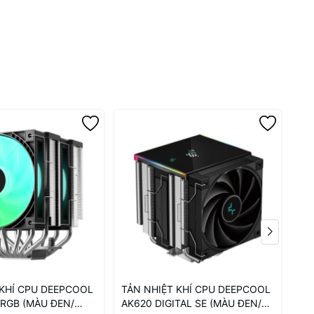
 KHÍ CPU DEEPCOOL
TẢN NHIỆT KHÍ CPU DEEPCOOL
TẢ
ARGB (MÀU ĐEN/
AK620 DIGITAL SE (MÀU ĐEN/
AG