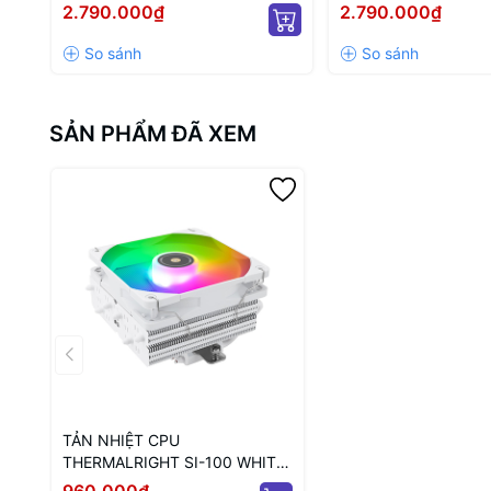
(MÀU TRẮNG)
2.790.000₫
2.790.000₫
SẢN PHẨM ĐÃ XEM
TẢN NHIỆT CPU
THERMALRIGHT SI-100 WHITE
ARGB (MÀU TRẮNG/ LOW