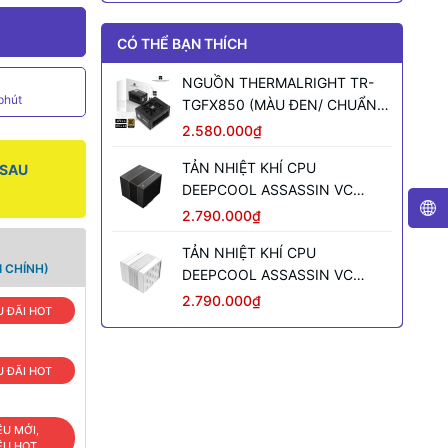
CÓ THỂ BẠN THÍCH
NGUỒN THERMALRIGHT TR-
phút
TGFX850 (MÀU ĐEN/ CHUẨN
SFX/ FULL MODULAR/ 850W)
2.580.000₫
TẢN NHIỆT KHÍ CPU
 SAU
DEEPCOOL ASSASSIN VC
ELITE (MÀU ĐEN)
2.790.000₫
TẢN NHIỆT KHÍ CPU
 CHÍNH)
DEEPCOOL ASSASSIN VC
ELITE WH WH (MÀU TRẮNG)
2.790.000₫
 ĐÃI HOT
 ĐÃI HOT
ÊU MỚI,
ÊU HOT