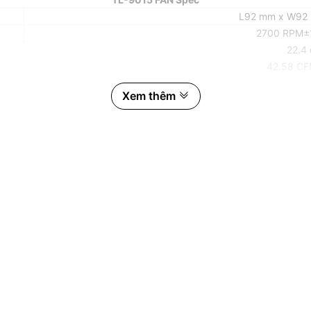
L92 mm x W92
2700 RPM±
22.4
42.58 CF
1.33mm H
Xem thêm
0.1
4 Pin (PWM Fa
HYDRAULIC