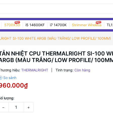
5700X3D
i5 14600KF
i7 14700K
Strimmer Wireless
TL1
RIGHT SI-100 WHITE ARGB (MÀU TRẮNG/ LOW PROFILE/ 100MM)
TẢN NHIỆT CPU THERMALRIGHT SI-100 W
ARGB (MÀU TRẮNG/ LOW PROFILE/ 100M
Thương hiệu:
THERMALRIGHT
|
Tình trạng:
Còn hàng
960.000₫
Số lượng:
−
+