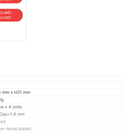
ÊU MỚI,
ÊU HOT
5 mm x H21 mm
0g
e x 4 units
Gap=1.6 mm
pcs
r nickel plated