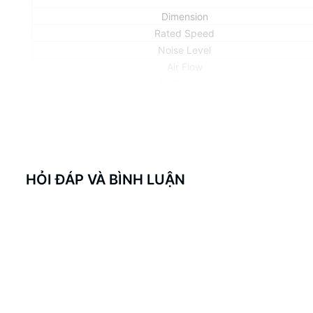
Dimension
Rated Speed
Noise Level
Air Flow
Air Pressure
Ampere
Connector
Bearing Type
HỎI ĐÁP VÀ BÌNH LUẬN