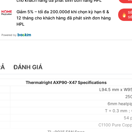
cho khách hàng đã phát sinh đơn hàng HPL
Giảm 5% – tối đa 200.000đ khi chọn kỳ hạn 6 &
SI
SI
12 tháng cho khách hàng đã phát sinh đơn hàng
HPL
Powered by
RẢ
ĐÁNH GIÁ
Thermalright AXP90-X47 Specifications
L94.5 mm x W9
25
6mm heatpip
T = 0.3 mm；
54 
C1100 Pure Coppe
TL-9015 FAN Spec