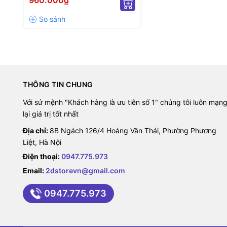
960.000₫
PROFILE/ 100MM)
THÔNG TIN CHUNG
Với sứ mệnh "Khách hàng là ưu tiên số 1" chúng tôi luôn mạn
lại giá trị tốt nhất
Địa chỉ:
8B Ngách 126/4 Hoàng Văn Thái, Phường Phương
Liệt, Hà Nội
Điện thoại:
0947.775.973
Email:
2dstorevn@gmail.com
0947.775.973