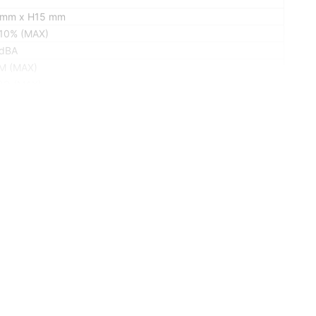
 mm x H15 mm
10% (MAX)
 dBA
M (MAX)
2O (MAX)
8 A
n connector)
 Bearing