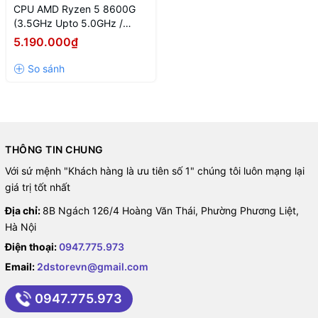
CPU AMD Ryzen 5 8600G
(3.5GHz Upto 5.0GHz /
22MB / 6 Cores, 12 Threads
5.190.000₫
/ 65W / Socket AM5)
THÔNG TIN CHUNG
Với sứ mệnh "Khách hàng là ưu tiên số 1" chúng tôi luôn mạng lại
giá trị tốt nhất
Địa chỉ:
8B Ngách 126/4 Hoàng Văn Thái, Phường Phương Liệt,
Hà Nội
Điện thoại:
0947.775.973
Email:
2dstorevn@gmail.com
0947.775.973