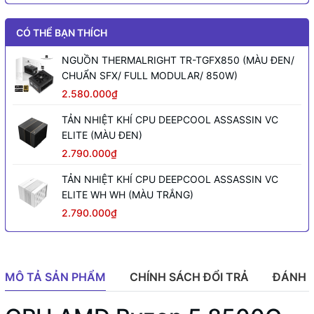
CÓ THỂ BẠN THÍCH
NGUỒN THERMALRIGHT TR-TGFX850 (MÀU ĐEN/
CHUẨN SFX/ FULL MODULAR/ 850W)
2.580.000₫
TẢN NHIỆT KHÍ CPU DEEPCOOL ASSASSIN VC
ELITE (MÀU ĐEN)
2.790.000₫
TẢN NHIỆT KHÍ CPU DEEPCOOL ASSASSIN VC
ELITE WH WH (MÀU TRẮNG)
2.790.000₫
MÔ TẢ SẢN PHẨM
CHÍNH SÁCH ĐỔI TRẢ
ĐÁNH 