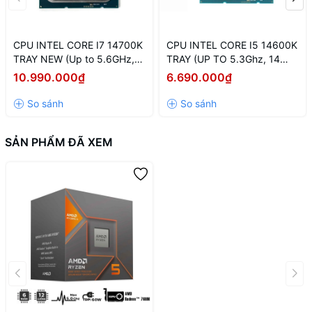
CPU INTEL CORE I7 14700K
CPU INTEL CORE I5 14600K
TRAY NEW (Up to 5.6GHz,
TRAY (UP TO 5.3Ghz, 14
20 Nhân 28 Luồng, 33MB
NHÂN 20 LUỒNG, 24MB
10.990.000₫
6.690.000₫
Cache, 125W) - Socket Intel
CACHE, 125W) - Socket Intel
LGA 1700/Raptor Lake)
LGA 1700/RAPTOR LAKE
SẢN PHẨM ĐÃ XEM