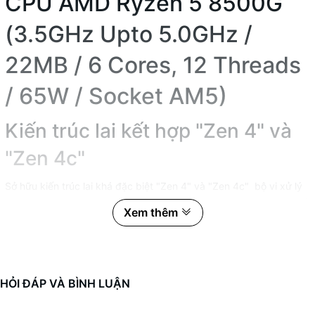
CPU AMD Ryzen 5 8500G
(3.5GHz Upto 5.0GHz /
22MB / 6 Cores, 12 Threads
/ 65W / Socket AM5)
Kiến ​​trúc lai kết hợp "Zen 4" và
"Zen 4c"
Sở hữu kiến trúc lai khá đặc biệt "Zen 4" và "Zen 4c" bộ vi xử lý
AMD Ryzen 5 8500G so với cấu trúc chỉ Zen 4 hay Zen 4c Đơn cử
Xem thêm
trong đó là khả năng giảm mức tiêu thụ điện sẽ giảm đi khi hoạt
động ở hiệu suất cao.
Hỗ trợ đồ họa với thông số ấn
HỎI ĐÁP VÀ BÌNH LUẬN
tượng